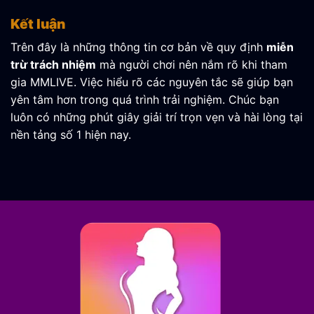
Kết luận
Trên đây là những thông tin cơ bản về quy định
miễn
trừ trách nhiệm
mà người chơi nên nắm rõ khi tham
gia MMLIVE. Việc hiểu rõ các nguyên tắc sẽ giúp bạn
yên tâm hơn trong quá trình trải nghiệm. Chúc bạn
luôn có những phút giây giải trí trọn vẹn và hài lòng tại
nền tảng số 1 hiện nay.