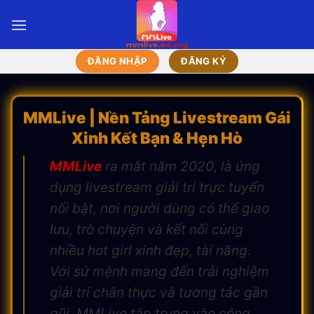
Bỏ
qua
nội
dung
ĐĂNG NHẬP
ĐĂNG KÝ
MMLive | Nền Tảng Livestream Gái
Xinh Kết Bạn & Hẹn Hò
MMLive
ra mắt năm 2020, là ứng
dụng livestream giải trí trực tuyến
nổi bật, nơi người dùng có thể giao
lưu, trò chuyện và kết nối cùng
nhiều hot girl xinh đẹp, tài năng.
Với sứ mệnh mang đến trải nghiệm
giải trí chân thực và tương tác gần
gũi, MMLive tập trung vào công