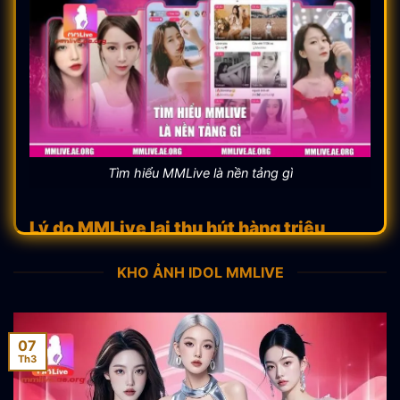
Tìm hiểu MMLive là nền tảng gì
Lý do MMLive lại thu hút hàng triệu
người dùng?
KHO ẢNH IDOL MMLIVE
Nhiều hội viên khi tham gia
MM Live
đều nhận
thấy sự hấp dẫn đến từ kho nội dung đa dạng và
nhờ vào khả năng tương tác trực tiếp với
07
streamer. Khi trải nghiệm, bạn sẽ nhận ra mọi chi
Th3
tiết từ filter, hiệu ứng quà tặng đến khả năng kết
nối 4 phương đều được tối ưu hóa nhằm nâng cao