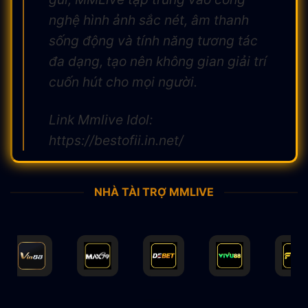
nghệ hình ảnh sắc nét, âm thanh
sống động và tính năng tương tác
đa dạng, tạo nên không gian giải trí
cuốn hút cho mọi người.
Link Mmlive Idol:
https://bestofii.in.net/
NHÀ TÀI TRỢ MMLIVE