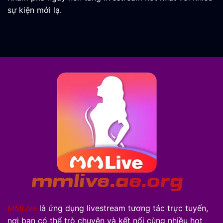
sự kiện mới lạ.
MMLive
là ứng dụng livestream tương tác trực tuyến,
nơi bạn có thể trò chuyện và kết nối cùng nhiều hot