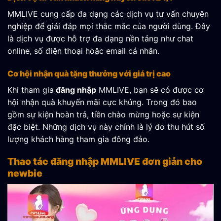
MMLIVE cung cấp đa dạng các dịch vụ tư vấn chuyên
nghiệp để giải đáp mọi thắc mắc của người dùng. Đây
là dịch vụ được hỗ trợ đa dạng nền tảng như chat
online, số điện thoại hoặc email cá nhân.
Cơ hội nhận quà tặng thưởng với giá trị cao
Khi tham gia
đăng nhập
MMLIVE, bạn sẽ có được cơ
hội nhận quà khuyến mãi cực khủng. Trong đó bao
gồm sự kiện hoàn trả, tiền chào mừng hoặc sự kiện
đặc biệt. Những dịch vụ này chính là lý do thu hút số
lượng khách hàng tham gia đông đảo.
Thao tác đăng nhập MMLIVE đơn giản cho
newbie